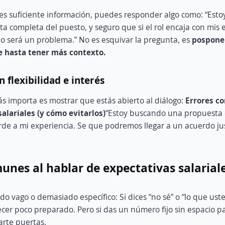
nes suficiente información, puedes responder algo como: “Est
ta completa del puesto, y seguro que si el rol encaja con mis e
no será un problema.” No es esquivar la pregunta, es
pospone
 hasta tener más contexto.
 flexibilidad e interés
ás importa es mostrar que estás abierto al diálogo:
Errores c
alariales (y cómo evitarlos)
“Estoy buscando una propuesta
rde a mi experiencia. Se que podremos llegar a un acuerdo j
unes al hablar de expectativas salarial
o vago o demasiado específico: Si dices “no sé” o “lo que ust
er poco preparado. Pero si das un número fijo sin espacio pa
arte puertas.