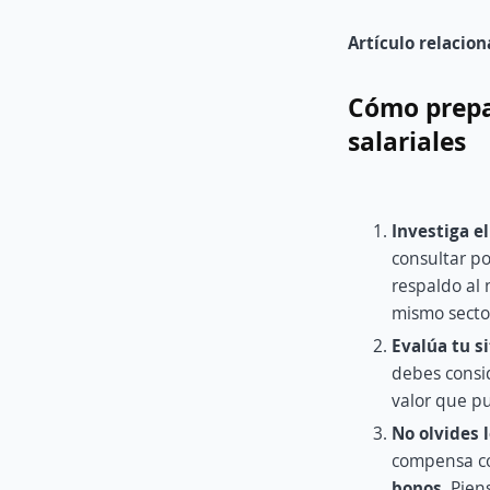
Artículo relacio
Cómo prepa
salariales
Investiga e
consultar p
respaldo al
mismo secto
Evalúa tu s
debes consid
valor que p
No olvides 
compensa 
bonos
. Pie