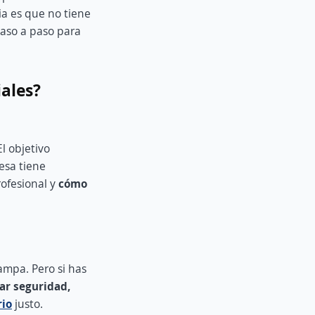
ia es que no tiene
paso a paso para
iales?
l objetivo
esa tiene
rofesional y
cómo
ampa. Pero si has
ar seguridad,
rio
justo.