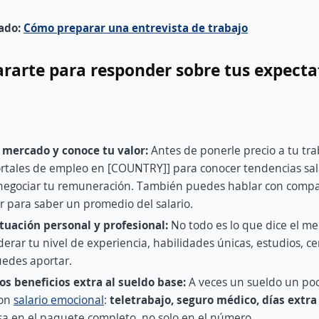
nado:
Cómo preparar una entrevista de trabajo
rarte para responder sobre tus expecta
l mercado y conoce tu valor:
Antes de ponerle precio a tu tr
ortales de empleo en [COUNTRY]] para conocer tendencias sala
 negociar tu remuneración. También puedes hablar con comp
r para saber un promedio del salario.
ituación personal y profesional:
No todo es lo que dice el m
erar tu nivel de experiencia, habilidades únicas, estudios, cer
uedes aportar.
los beneficios extra al sueldo base:
A veces un sueldo un po
con
salario emocional
:
teletrabajo, seguro médico, días extra
nsa en el paquete completo, no solo en el número.