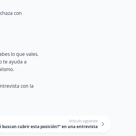
rechaza con
abes lo que vales.
o te ayuda a
alismo.
ntrevista con la
Artículo siguiente
 buscan cubrir esta posición?” en una entrevista