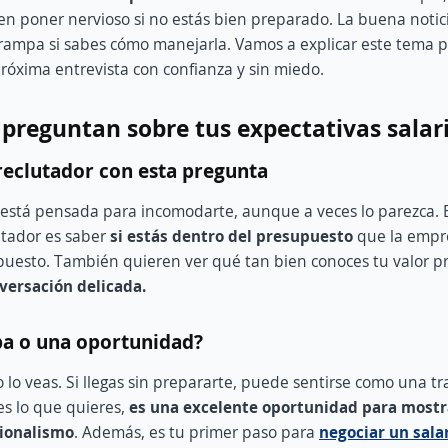
n poner nervioso si no estás bien preparado. La buena notic
rampa si sabes cómo manejarla. Vamos a explicar este tema 
próxima entrevista con confianza y sin miedo.
 preguntan sobre tus expectativas salar
reclutador con esta pregunta
está pensada para incomodarte, aunque a veces lo parezca. E
lutador es saber
si estás dentro del presupuesto
que la empr
puesto. También quieren ver qué tan bien conoces tu valor p
ersación delicada.
pa o una oportunidad?
o veas. Si llegas sin prepararte, puede sentirse como una tr
es lo que quieres,
e
s una excelente oportunidad para mostr
sionalismo
. Además, es tu primer paso para
negociar un sala