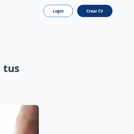
Login
Crear CV
 tus