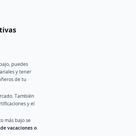
tivas
abajo, puedes
riales y tener
añeros de tu
ercado. También
tificaciones y el
co más bajo se
 de vacaciones o