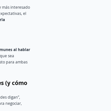
oy más interesado
xpectativas, el
rla
omunes al hablar
 que sea
usto para ambas
es (y cómo
edes digan”,
ra negociar,