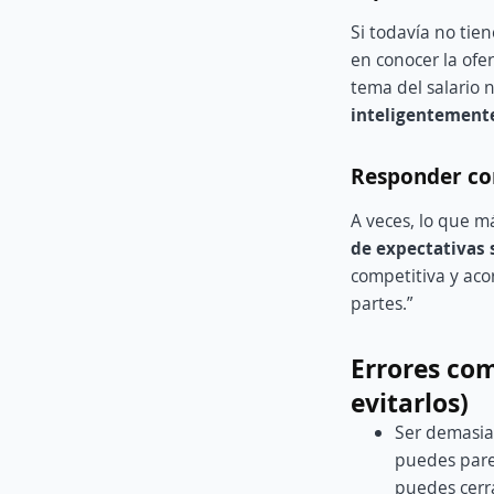
Si todavía no tie
en conocer la ofer
tema del salario 
inteligentemente
Responder con
A veces, lo que m
de expectativas s
competitiva y aco
partes.”
Errores com
evitarlos)
Ser demasiad
puedes parec
puedes cerr