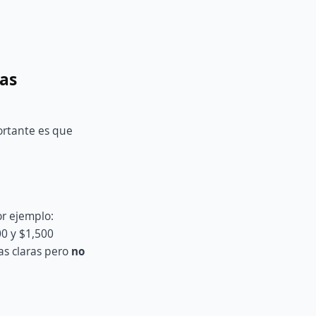
vas
portante es que
or ejemplo:
00 y $1,500
as claras pero
no