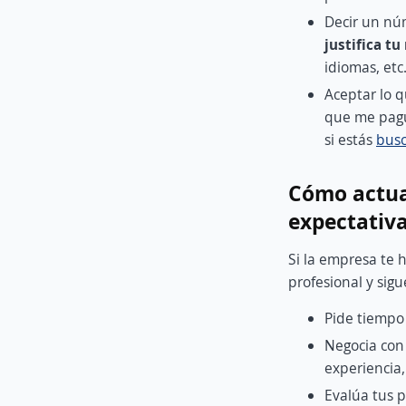
Decir un núm
justifica tu
idiomas, etc
Aceptar lo q
que me pagu
si estás
bus
Cómo actuar
expectativ
Si la empresa te
profesional y sigu
Pide tiempo 
Negocia con 
experiencia,
Evalúa tus p