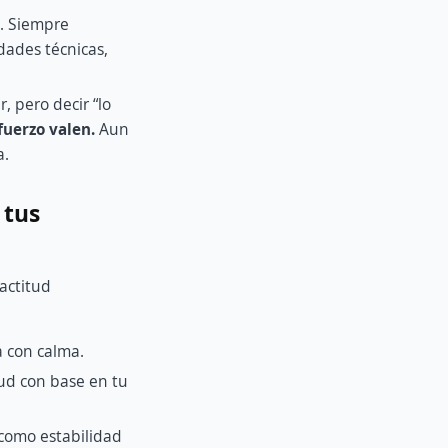
a. Siempre
dades técnicas,
, pero decir “lo
fuerzo valen.
Aun
a.
 tus
actitud
a con calma.
tud con base en tu
, como estabilidad