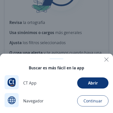
Revisa
la ortografía
Usa sinónimos o cargos
más generales
Ajusta
los filtros seleccionados
O crea una alerta
y te avisamos cuando haya una
vacante con tus criterios
Buscar es más fácil en la app
Nuevas ofertas de empleo
Avísame
CT App
Abrir
Navegador
Continuar
Buscar
Postulaciones
Avisos
Favoritos
Menú