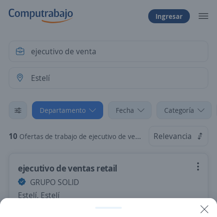
Ingresar
Departamento
Fecha
Categoría
10
Relevancia
Ofertas de trabajo de ejecutivo de venta en Estelí
ejecutivo de ventas retail
GRUPO SOLID
Estelí, Estelí
12,000.00 $ (Mensual) + Comisiones