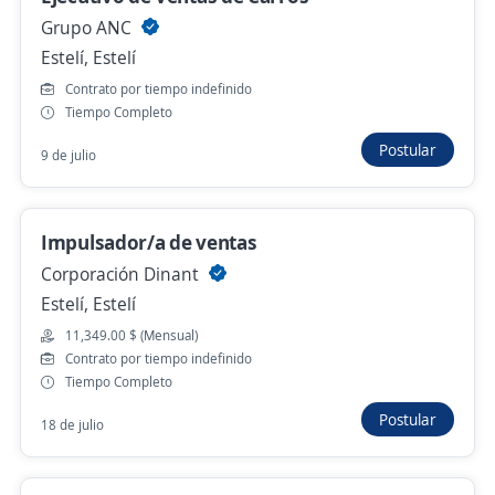
Asesor de Tienda
Grupo ANC
AC TALENTOS S.A.
Estelí, Estelí
Estelí, Estelí
Contrato por tiempo indefinido
Hace 6 días
Tiempo Completo
Postular
9 de julio
Asesor de Tienda
AC TALENTOS S.A.
Impulsador/a de ventas
Estelí, Estelí
Corporación Dinant
24 de julio
Estelí, Estelí
11,349.00 $ (Mensual)
No hay más ofertas de 'ejecutivo de venta' en
Contrato por tiempo indefinido
Tiempo Completo
Estelí
Mira estas oportunidades de trabajo remoto de
Postular
18 de julio
'ejecutivo de venta' en todo el país