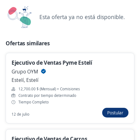
Hace 2 días
Esta oferta ya no está disponible.
Ejecutivo de Ventas Pyme Estelí
Grupo OYM
Ofertas similares
Estelí, Estelí
12,700.00 $ (Mensual) + Comisiones
Ejecutivo de Ventas Pyme Estelí
12 de julio
Grupo OYM
Estelí, Estelí
12,700.00 $ (Mensual) + Comisiones
Ejecutivo de Ventas de Carros
Contrato por tiempo determinado
Grupo ANC
Tiempo Completo
Estelí, Estelí
Postular
12 de julio
9 de julio
Ejecutivo de Ventas de Carros