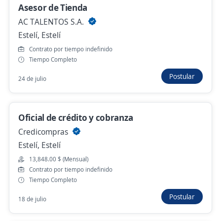
Gerente de Zona
Asesor de Tienda
AC TALENTOS S.A.
Arabela
Managua, Managua
Estelí, Estelí
Contrato por tiempo indefinido
11,350.00 $ (Mensual) + Comisiones
Remoto
Tiempo Completo
26 de julio
Postular
24 de julio
Gerente de Zona
Oficial de crédito y cobranza
Arabela
Credicompras
Río Blanco, Matagalpa
Estelí, Estelí
11,350.00 $ (Mensual) + Comisiones
Remoto
13,848.00 $ (Mensual)
24 de julio
Contrato por tiempo indefinido
Tiempo Completo
Postular
18 de julio
ejecutivo de ventas
Importante empresa del sector