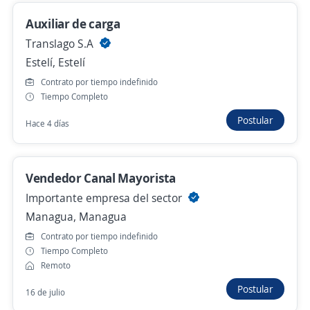
Managua, Managua
Auxiliar de carga
Remoto
Translago S.A
9 de julio
Estelí, Estelí
Contrato por tiempo indefinido
Tiempo Completo
ejecutivo de ventas
Postular
Hace 4 días
Importante empresa del sector
Masaya, Masaya
Remoto
Vendedor Canal Mayorista
9 de julio
Importante empresa del sector
Managua, Managua
Contrato por tiempo indefinido
Ya viste todas las ofertas de "ejecutivo de venta"
Tiempo Completo
Estas opciones también podrían interesarte
Remoto
Postular
16 de julio
jefe de tienda