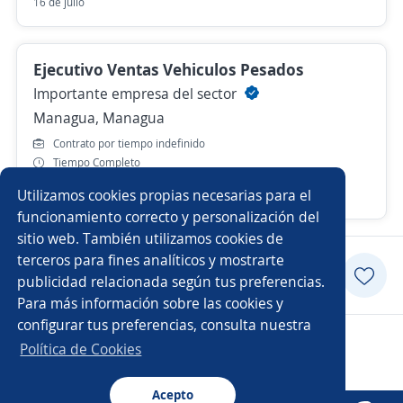
16 de julio
Ejecutivo Ventas Vehiculos Pesados
Importante empresa del sector
Managua, Managua
Contrato por tiempo indefinido
Tiempo Completo
Utilizamos cookies propias necesarias para el
12 de julio
funcionamiento correcto y personalización del
sitio web. También utilizamos cookies de
terceros para fines analíticos y mostrarte
Postularme
publicidad relacionada según tus preferencias.
Para más información sobre las cookies y
configurar tus preferencias, consulta nuestra
Copyright 2014 - 2026 DGNET LTD.
Política de Cookies
Aviso legal
/
privacidad
Acepto