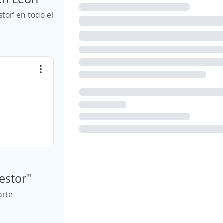
tor' en todo el
gestor"
arte