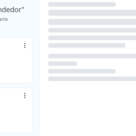
endedor"
arte