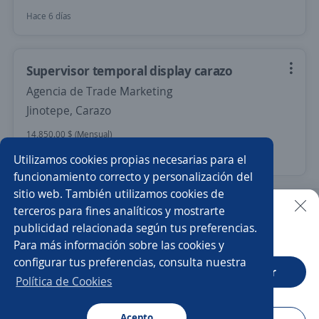
Hace 6 días
Supervisor temporal display carazo
Agencia de Trade Marketing
Jinotepe, Carazo
14,850.00 $ (Mensual)
9 de julio
Utilizamos cookies propias necesarias para el
funcionamiento correcto y personalización del
sitio web. También utilizamos cookies de
Nuevas ofertas de empleo
Avísame
terceros para fines analíticos y mostrarte
publicidad relacionada según tus preferencias.
Buscar es más fácil en la app
Para más información sobre las cookies y
Empleos similares
configurar tus preferencias, consulta nuestra
CT App
Abrir
Gerente tienda
Ejecutivo/a
Ejecutivo/a de ventas
Política de Cookies
Supervisor/a de ventas
Acepto